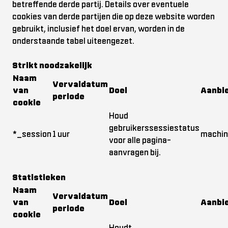
betreffende derde partij. Details over eventuele
cookies van derde partijen die op deze website worden
gebruikt, inclusief het doel ervan, worden in de
onderstaande tabel uiteengezet.
Strikt noodzakelijk
Naam
Vervaldatum
van
Doel
Aanbi
periode
cookie
Houd
gebruikerssessiestatus
*_session
1 uur
machin
voor alle pagina-
aanvragen bij.
Statistieken
Naam
Vervaldatum
van
Doel
Aanbi
periode
cookie
Houdt